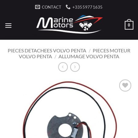
Skip
CONTACT
+33559771635
to
content
0
PIECES DETACHEES VOLVO PENTA
/
PIECES MOTEUR
VOLVO PENTA
/
ALLUMAGE VOLVO PENTA
AJOUTER
À LA
LISTE
D’ENVIES