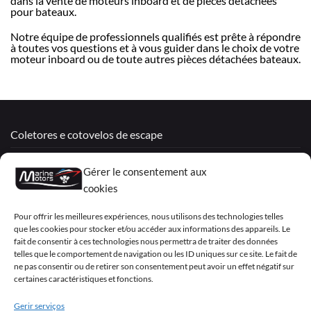
dans la vente de moteurs inboard et de pièces détachées
pour bateaux.
Notre équipe de professionnels qualifiés est prête à répondre
à toutes vos questions et à vous guider dans le choix de votre
moteur inboard ou de toute autres pièces détachées bateaux.
Coletores e cotovelos de escape
Motores Remanufaturados
Gérer le consentement aux
Mercruiser
cookies
VOLVO PENTA / OMC
Pour offrir les meilleures expériences, nous utilisons des technologies telles
que les cookies pour stocker et/ou accéder aux informations des appareils. Le
fait de consentir à ces technologies nous permettra de traiter des données
telles que le comportement de navigation ou les ID uniques sur ce site. Le fait de
My Account
ne pas consentir ou de retirer son consentement peut avoir un effet négatif sur
certaines caractéristiques et fonctions.
Gerir serviços